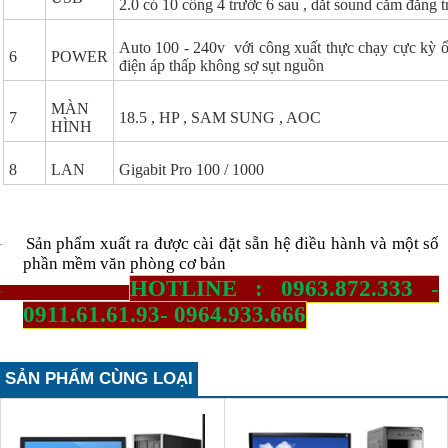
2.0 có 10 cổng 4 trước 6 sau , dắt sound cắm đằng 
Auto 100 - 240v với công xuất thực chạy cực kỳ ổ
6
POWER
điện áp thấp không sợ sụt nguồn
MÀN
7
18.5 , HP , SAM SUNG , AOC
HÌNH
8
LAN
Gigabit Pro 100 / 1000
Sản phẩm xuất ra được cài đặt sẵn hệ điều hành và một số
·
phần mềm văn phòng cơ bản
HOTLINE : 0963.872.333 -
·
0911.61.61.93- 0964.933.666
SẢN PHẨM CÙNG LOẠI