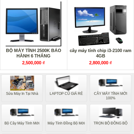
cây máy tính chip i3-2100 ram
BỘ MÁY TÍNH 2500K BẢO
4GB
HÀNH 6 THÁNG
2,800,000 ₫
2,500,000 ₫
Sửa Máy In Tại Nhà
LAPTOP CŨ GIÁ RẺ
CÂY MÁY TÍNH MỚI
100%
Bộ Cây Máy Tính Mới
Máy Tính Đồng Bộ Mới
TRỌN BỘ ĐỒNG BỘ