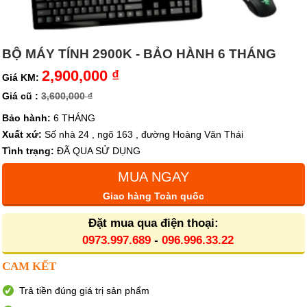
BỘ MÁY TÍNH 2900K - BẢO HÀNH 6 THÁNG
2,900,000 ₫
Giá KM:
Giá cũ :
3,600,000 ₫
Bảo hành:
6 THÁNG
Xuất xứ:
Số nhà 24 , ngõ 163 , đường Hoàng Văn Thái
Tình trạng:
ĐÃ QUA SỬ DỤNG
MUA NGAY
Giao hàng Toàn quốc
Đặt mua qua điện thoại:
0973.997.689
-
096.996.33.22
CAM KẾT
Trả tiền đúng giá trị sản phẩm