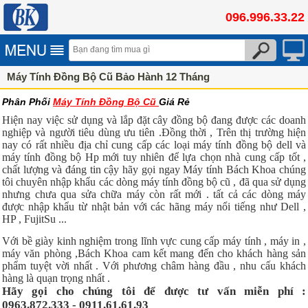
096.996.33.22
Máy Tính Đồng Bộ Cũ Bảo Hành 12 Tháng
Phân Phối
Máy Tính Đồng Bộ Cũ
Giá Rẻ
Hiện nay việc sử dụng và lắp đặt cây đồng bộ đang được các doanh
nghiệp và người tiêu dùng ưu tiên .Đồng thời , Trên thị trường hiện
nay có rất nhiều địa chỉ cung cấp các loại máy tính đồng bộ dell và
máy tính đồng bộ Hp mới tuy nhiên để lựa chọn nhà cung cấp tốt ,
chất lượng và đáng tin cậy hãy gọi ngay Máy tính Bách Khoa chúng
tôi chuyên nhập khẩu các dòng máy tính đồng bộ cũ , đã qua sử dụng
nhưng chưa qua sửa chữa máy còn rất mới . tất cả các dòng máy
được nhập khẩu từ nhật bản với các hãng máy nổi tiếng như Dell ,
HP , FujitSu ...
Với bề giày kinh nghiệm trong lĩnh vực cung cấp máy tính , máy in ,
máy văn phòng ,Bách Khoa cam kết mang đến cho khách hàng sản
phẩm tuyệt vời nhất . Với phương châm hàng đầu , nhu cấu khách
hàng là quạn trọng nhất .
Hãy gọi cho chúng tôi để được tư vấn miễn phí :
0963.872.333 - 0911.61.61.93