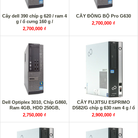
Cây dell 390 chíp g 620 / ram 4
CÂY ĐỒNG BỘ Pro G630
g / ổ cưng 160 g /
2,700,000 ₫
2,700,000 ₫
Dell Optiplex 3010, Chíp G860,
CÂY FUJITSU ESPRIMO
Ram 4GB, HDD 250GB,
D582/G chíp g 630 ram 4 g / ổ
2,750,000 ₫
2,900,000 ₫