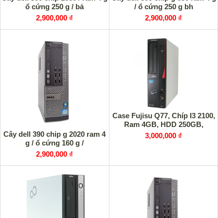
ổ cứng 250 g / bả
/ ổ cứng 250 g bh
2,900,000 ₫
2,900,000 ₫
Case Fujisu Q77, Chíp I3 2100,
Ram 4GB, HDD 250GB,
Cây dell 390 chip g 2020 ram 4
3,000,000 ₫
g / ổ cứng 160 g /
2,900,000 ₫