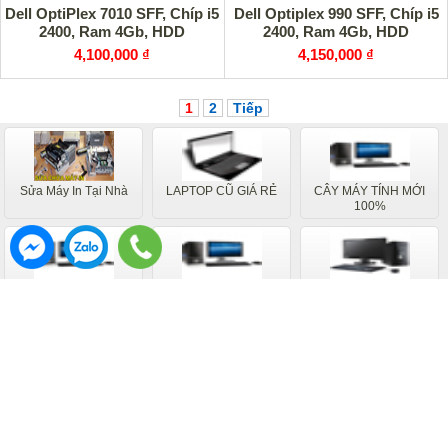
Dell OptiPlex 7010 SFF, Chíp i5
Dell Optiplex 990 SFF, Chíp i5
2400, Ram 4Gb, HDD
2400, Ram 4Gb, HDD
4,100,000 ₫
4,150,000 ₫
1
2
Tiếp
Sửa Máy In Tại Nhà
LAPTOP CŨ GIÁ RẺ
CÂY MÁY TÍNH MỚI
100%
Bộ Cây Máy Tính Mới
Máy Tính Đồng Bộ Mới
TRỌN BỘ ĐỒNG BỘ
Máy Tính Đồng Bộ Cũ
CÂY MÁY TÍNH CŨ
MÁY IN CŨ
Bảo Hành 12 Tháng