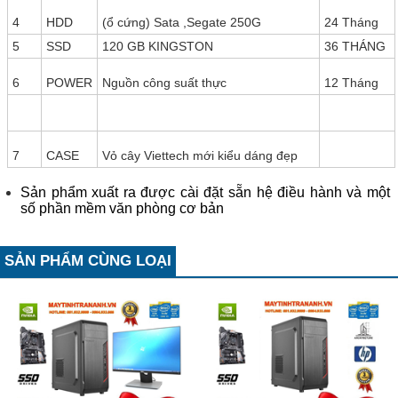
4
HDD
(ổ cứng) Sata ,Segate 250G
24 Tháng
5
SSD
120 GB KINGSTON
36 THÁNG
6
POWER
Nguồn công suất thực
12 Tháng
7
CASE
Vỏ cây Viettech mới kiểu dáng đẹp
Sản phẩm xuất ra được cài đặt sẵn hệ điều hành và một
số phần mềm văn phòng cơ bản
SẢN PHẨM CÙNG LOẠI