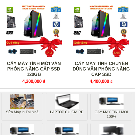
CÂY MÁY TÍNH MỚI VĂN
CÂY MÁY TÍNH CHUYÊN
PHÒNG NÂNG CẤP SSD
DÙNG VĂN PHÒNG NÂNG
120GB
CẤP SSD
4,200,000 ₫
4,400,000 ₫
Sửa Máy In Tại Nhà
LAPTOP CŨ GIÁ RẺ
CÂY MÁY TÍNH MỚI
100%