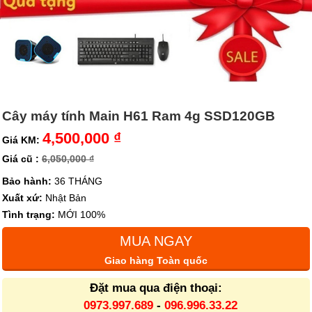
Cây máy tính Main H61 Ram 4g SSD120GB
4,500,000 ₫
Giá KM:
Giá cũ :
6,050,000 ₫
Bảo hành:
36 THÁNG
Xuất xứ:
Nhật Bản
Tình trạng:
MỚI 100%
MUA NGAY
Giao hàng Toàn quốc
Đặt mua qua điện thoại:
0973.997.689
-
096.996.33.22