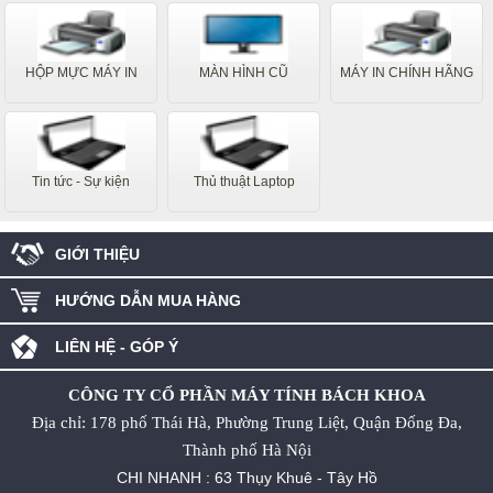
HỘP MỰC MÁY IN
MÀN HÌNH CŨ
MÁY IN CHÍNH HÃNG
Tin tức - Sự kiện
Thủ thuật Laptop
GIỚI THIỆU
HƯỚNG DẪN MUA HÀNG
LIÊN HỆ - GÓP Ý
CÔNG TY CỔ PHẦN MÁY TÍNH BÁCH KHOA
Địa chỉ: 178 phố Thái Hà, Phường Trung Liệt, Quận Đống Đa,
Thành phố Hà Nội
CHI NHANH : 63 Thụy Khuê - Tây Hồ