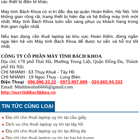
các thiết bị điện tử khác.
Máy tính Bách Khoa có vị trí đắc địa tại quận Hoàn Kiếm, Hà Nội. Với
không gian rộng rãi, trang thiết bị hiện đại và hệ thống máy tính mới
nhất, Máy tính Bách Khoa luôn sẵn sàng phục vụ khách hàng trong
thời gian ngắn nhất.
Nếu bạn đang cần thuê laptop tại khu vực Hoàn Kiếm, đừng ngần
ngại liên hệ với Máy tính Bách Khoa để được tư vấn và hỗ trợ tốt
nhất.
CÔNG TY CỔ PHẦN MÁY TÍNH BÁCH KHOA
Địa chỉ: 178 phố Thái Hà, Phường Trung Liệt, Quận Đống Đa, Thành
phố Hà Nội
CHI NHANH : 63 Thụy Khuê - Tây Hồ
CHI NHÁNH : 19 Ngọc Thụy - Long BIên
Điện Thoại
:
096.996.33.22
-
0973.997.689
-
024.665.94.333
Email: Minhhieuhn6666@gmail.com
http://maytinhbachkhoa.vn
TIN TỨC CÙNG LOẠI
Địa chỉ cho thuê laptop uy tín tại cầu giấy
Dịch vụ cho thuê laptop uy tín tại tây hồ
Địa chỉ cho thuê laptop uy tín tại đống đa
Địa chỉ cho thuê laptop uy tín tại hai bà trưng