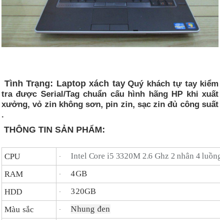
Tình Trạng: Laptop xách tay
Quý khách tự tay kiểm
tra được Serial/Tag chuẩn cấu hình hãng HP khi xuất
xưởng, vỏ zin không sơn, pin zin, sạc zin đủ công suất
.
THÔNG TIN SẢN PHẨM:
Intel Core i5 3320M 2.6 Ghz 2 nhân 4 luồn
CPU
·
4GB
RAM
·
320GB
HDD
·
Nhung đen
Màu sắc
·