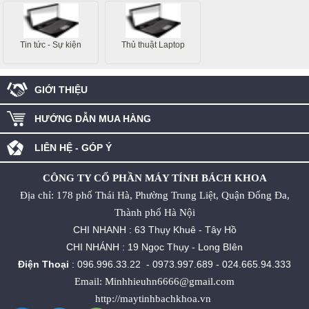
Tin tức - Sự kiện
Thủ thuật Laptop
GIỚI THIỆU
HƯỚNG DẪN MUA HÀNG
LIÊN HỆ - GÓP Ý
CÔNG TY CỔ PHẦN MÁY TÍNH BÁCH KHOA
Địa chỉ: 178 phố Thái Hà, Phường Trung Liệt, Quận Đống Đa,
Thành phố Hà Nội
CHI NHANH : 63 Thụy Khuê - Tây Hồ
CHI NHÁNH : 19 Ngọc Thụy - Long BIên
Điện Thoại
:
096.996.33.22
-
0973.997.689
-
024.665.94.333
Email: Minhhieuhn6666@gmail.com
http://maytinhbachkhoa.vn