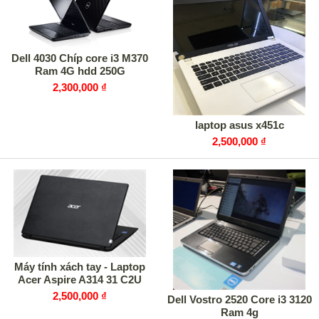
Dell 4030 Chíp core i3 M370
Ram 4G hdd 250G
2,300,000 ₫
laptop asus x451c
2,500,000 ₫
Máy tính xách tay - Laptop
Acer Aspire A314 31 C2U
2,500,000 ₫
Dell Vostro 2520 Core i3 3120
Ram 4g