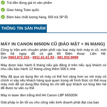
Trả tiền đúng giá trị sản phẩm
Giao hàng Toàn quốc
Đảm bảo chất lượng hàng. Đổi trả SP lỗi
THÔNG TIN SẢN PHẨM
MÁY IN CANON 6650DN CŨ (ĐẢO MẶT + IN MẠNG)
Công ty trần anh chuyên phân phối các loại máy tính máy in cũ, mới
liên hệ ngay để có giá tốt Điện thoại: Liện Hệ:
Zalo
0963.872.333
-
0911.61.61.93
-
081.932.9999
Máy được bảo hành 6 tháng nếu giá đăng ở trên nếu quý khách có
nhu cầu bảo hành 12 tháng cộng thêm 500 k nhé
Máy đã qua sử dụng lên vỏ máy có thể hơi vàng hơn so với máy cũ
chính vì vậy nếu khách hàng quá quan trọng về hình thức có thể mua
máy mới để sử dung.Mọi thông tin chi tiết quý khách vui lòng liên hệ
để được tư vấn cụ thể
Máy in laser đen trắng khổ A4 Canon LBP 6650DN
Giải pháp in ấn tối ưu cho công việc kinh doanh phát đạt của bạn