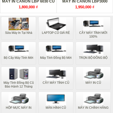
MÁY IN CANON LBP 6030 CŨ
MÁY IN CANON LBP3000
1,800,000 ₫
1,950,000 ₫
Sửa Máy In Tại Nhà
LAPTOP CŨ GIÁ RẺ
CÂY MÁY TÍNH MỚI
100%
Bộ Cây Máy Tính Mới
Máy Tính Đồng Bộ Mới
TRỌN BỘ ĐỒNG BỘ
Máy Tính Đồng Bộ Cũ
CÂY MÁY TÍNH CŨ
MÁY IN CŨ
Bảo Hành 12 Tháng
HỘP MỰC MÁY IN
MÀN HÌNH CŨ
MÁY IN CHÍNH HÃNG