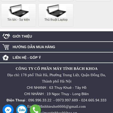
Tin tức - Sự kiện
Thủ thuật Laptop
GIỚI THIỆU
HƯỚNG DẪN MUA HÀNG
LIÊN HỆ - GÓP Ý
CÔNG TY CỔ PHẦN MÁY TÍNH BÁCH KHOA
Địa chỉ: 178 phố Thái Hà, Phường Trung Liệt, Quận Đống Đa,
Thành phố Hà Nội
CHI NHANH : 63 Thụy Khuê - Tây Hồ
CHI NHÁNH : 19 Ngọc Thụy - Long BIên
Điện Thoại
:
096.996.33.22
-
0973.997.689
-
024.665.94.333
Email: Minhhieuhn6666@gmail.com
http://maytinhbachkhoa.vn