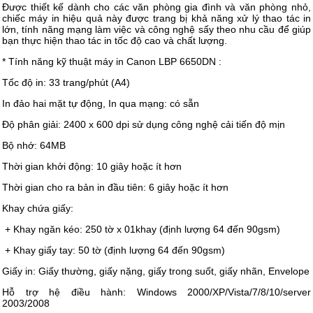
Được thiết kế dành cho các văn phòng gia đình và văn phòng nhỏ,
chiếc máy in hiệu quả này được trang bị khả năng xử lý thao tác in
lớn, tính năng mạng làm việc và công nghệ sấy theo nhu cầu để giúp
bạn thực hiện thao tác in tốc độ cao và chất lượng.
* Tính năng kỹ thuật máy in Canon LBP 6650DN :
Tốc độ in: 33 trang/phút (A4)
In đảo hai mặt tự động, In qua mạng: có sẵn
Độ phân giải: 2400 x 600 dpi sử dụng công nghệ cải tiến độ mịn
Bộ nhớ: 64MB
Thời gian khởi động: 10 giây hoặc ít hơn
Thời gian cho ra bản in đầu tiên: 6 giây hoặc ít hơn
Khay chứa giấy:
+ Khay ngăn kéo: 250 tờ x 01khay (định lượng 64 đến 90gsm)
+ Khay giấy tay: 50 tờ (định lượng 64 đến 90gsm)
Giấy in: Giấy thường, giấy nặng, giấy trong suốt, giấy nhãn, Envelope
Hỗ trợ hệ điều hành: Windows 2000/XP/Vista/7/8/10/server
2003/2008