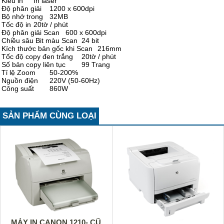
Kiểu in
In laser
Độ phân giải
1200 x 600dpi
Bộ nhớ trong
32MB
Tốc độ in
20tờ / phút
Độ phân giải Scan
600 x 600dpi
Chiều sâu Bit màu Scan
24 bit
Kích thước bản gốc khi Scan
216mm
Tốc độ copy đen trắng
20tờ / phút
Số bản copy liên tục
99 Trang
Tỉ lệ Zoom
50-200%
Nguồn điện
220V (50-60Hz)
Công suất
860W
SẢN PHẨM CÙNG LOẠI
MÁY IN CANON 1210- CŨ