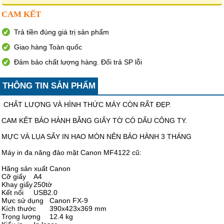
CAM KẾT
Trả tiền đúng giá trị sản phẩm
Giao hàng Toàn quốc
Đảm bảo chất lượng hàng. Đổi trả SP lỗi
THÔNG TIN SẢN PHẨM
CHẤT LƯỢNG VÀ HÌNH THỨC MÁY CÒN RẤT ĐẸP.
CAM KẾT BẢO HÀNH BẰNG GIẤY TỜ CÓ DẤU CÔNG TY.
MỰC VÀ LỤA SẤY IN HAO MÒN NÊN BẢO HÀNH 3 THÁNG
Máy in đa năng đảo mặt Canon MF4122 cũ:
Hãng sản xuất
Canon
Cỡ giấy
A4
Khay giấy
250tờ
Kết nối
USB2.0
Mực sử dụng
Canon FX-9
Kích thước
390x423x369 mm
Trọng lượng
12.4 kg