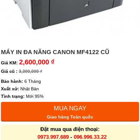
MÁY IN ĐA NĂNG CANON MF4122 CŨ
2,600,000 ₫
Giá KM:
Giá cũ :
3,300,000 ₫
Bảo hành:
6 Tháng
Xuất xứ:
Nhật Bản
Tình trạng:
Mới 95%
MUA NGAY
Giao hàng Toàn quốc
Đặt mua qua điện thoại:
0973.997.689
-
096.996.33.22