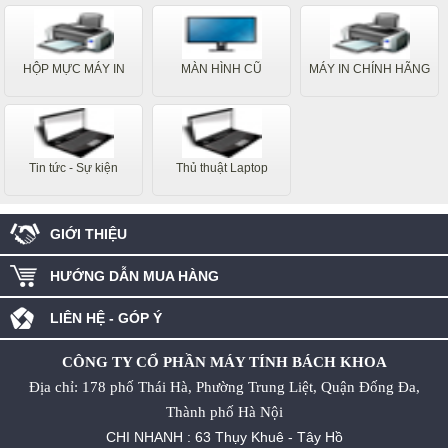
HỘP MỰC MÁY IN
MÀN HÌNH CŨ
MÁY IN CHÍNH HÃNG
Tin tức - Sự kiện
Thủ thuật Laptop
GIỚI THIỆU
HƯỚNG DẪN MUA HÀNG
LIÊN HỆ - GÓP Ý
CÔNG TY CỔ PHẦN MÁY TÍNH BÁCH KHOA
Địa chỉ: 178 phố Thái Hà, Phường Trung Liệt, Quận Đống Đa,
Thành phố Hà Nội
CHI NHANH : 63 Thụy Khuê - Tây Hồ