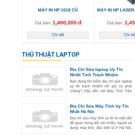
MÁY IN HP 1018 CŨ
MÁY IN HP LASER
1,400,000 đ
1,45
Giá bán:
Giá bán:
Chi tiết
Chi tiế
THỦ THUẬT LAPTOP
Địa Chi Sửa laptop Uy Tín
Nhiệt Tinh Trách Nhiệm
Bạn đang tìm kiếm địa chỉ sửa laptop
uy tín trách nhiệm với giá cả phải
chăng? Hãy đến với Máy Tính Trần
Anh - địa chỉ được đông đảo khách
hàng tin tưởng và lựa chọn hàng đầu.
Tại Máy Tính Trần Anh,
Địa Chỉ Sửa Máy Tính Uy Tín
Nhất Hà Nội
Địa chỉ sửa máy tính uy tín là một vấn
đề quan trọng đối với nhiều người sử
dụng máy tính, đặc biệt là ở Hà Nội,
nơi có nhiều cửa hàng sửa chữa máy