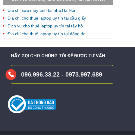
Địa chỉ sửa máy tính tại nhà Hà Nội
Địa chỉ cho thuê laptop uy tín tại cầu giấy
Dịch vụ cho thuê laptop uy tín tại tây hồ
Địa chỉ cho thuê laptop uy tín tại đống đa
HÃY GỌI CHO CHÚNG TÔI ĐỂ ĐƯỢC TƯ VẤN
096.996.33.22 - 0973.997.689