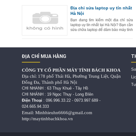
tính khác nhau. Tuy nhiên, Máy tính
Trần Anh được xe
Địa chỉ sửa laptop uy tín nhất
Hà Nội
Bạn đang tìm kiếm một địa chỉ sửa
laptop uy tín nhất tại Hà Nội? Bạn cần
sửa chữa laptop để đảm bảo máy tính
của mình luôn hoạt động tốt và bền
bỉ? Hãy đến với Máy tính Trần Anh,
đơn vị sửa laptop uy
ĐỊA CHỈ MUA HÀNG
T
Sơ
CÔNG TY CỔ PHẦN MÁY TÍNH BÁCH KHOA
Địa chỉ: 178 phố Thái Hà, Phường Trung Liệt, Quận
Lị
Đống Đa, Thành phố Hà Nội
Tu
CHI NHANH : 63 Thụy Khuê - Tây Hồ
CHI NHÁNH : 19 Ngọc Thụy - Long BIên
Điện Thoại
:
096.996.33.22
-
0973.997.689
-
024.665.94.333
Email: Minhhieuhn6666@gmail.com
http://maytinhbachkhoa.vn