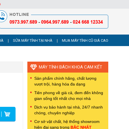
9
HÀ
SỬA MÁY TÍNH TẠI NHÀ
MUA MÁY TÍNH CŨ GIÁ CAO
|
|
MÁY TÍNH BÁCH KHOA CAM KẾT
Sản phẩm chính hãng, chất lượng
vượt trội, hàng hóa đa dạng
Tiên phong về giá cả, đem đến không
gian sống tốt nhất cho mọi nhà
Dịch vụ bảo hành tại nhà, 24/7 nhanh
chóng, chuyên nghiệp
Cơ sở vật chất, hệ thống showroom
hiện đại sang trọng
BẬC NHẤT