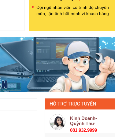
Đội ngũ nhân viên có trình độ chuyên
môn, tận tình hết mình vì khách hàng
HỖ TRỢ TRỰC TUYẾN
Kinh Doanh-
Quỳnh Thư
081.932.9999