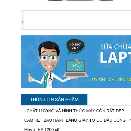
THÔNG TIN SẢN PHẨM
CHẤT LƯỢNG VÀ HÌNH THỨC MÁY CÒN RẤT ĐẸP.
CAM KẾT BẢO HÀNH BẰNG GIẤY TỜ CÓ DẤU CÔNG T
Máy in HP 1200 cũ: