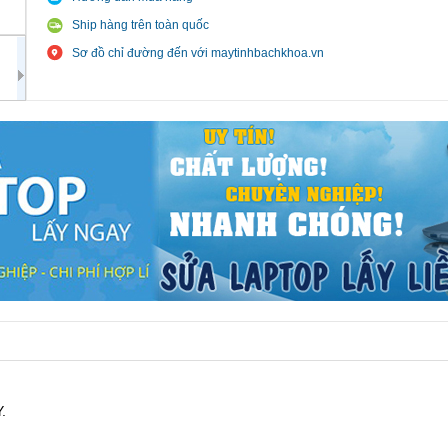
Ship hàng trên toàn quốc
Sơ đồ chỉ đường đến với maytinhbachkhoa.vn
Y.