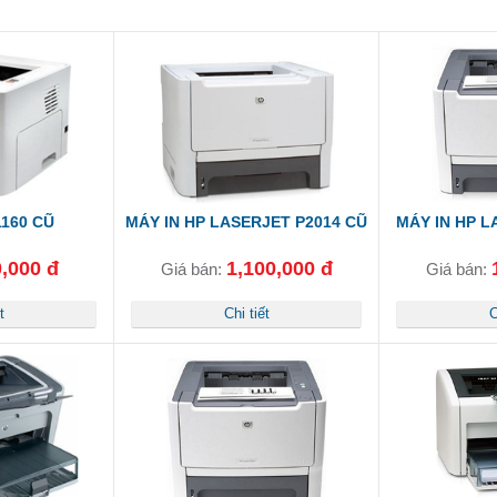
1160 CŨ
MÁY IN HP LASERJET P2014 CŨ
MÁY IN HP L
,000 đ
1,100,000 đ
Giá bán:
Giá bán:
t
Chi tiết
C