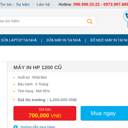
Tin tức - Sự kiện
|
Liên hệ
Hotline:
096.996.33.22 - 0973.997.68
SỬA LAPTOP TẠI NHÀ
SỬA MÁY IN TẠI NHÀ
ĐỔ MỰC MÁY IN TẠI N
|
|
MÁY IN HP 1200 CŨ
Xuất xứ : Nhật Bản
Bảo hành : 6 Tháng
Tình trạng : Mới 95%
Giá thị trường :
1,200,000 VNĐ
Giá bán
Mua ngay
700,000
VNĐ
Hướng dẫn mua hàng