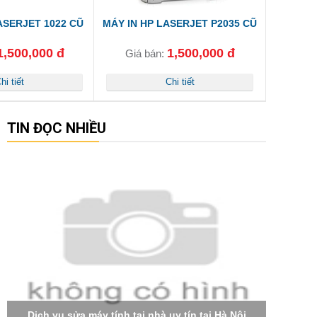
ASERJET 1022 CŨ
MÁY IN HP LASERJET P2035 CŨ
1,500,000 đ
1,500,000 đ
Giá bán:
hi tiết
Chi tiết
TIN ĐỌC NHIỀU
Dịch vụ sửa máy tính tại nhà uy tín tại Hà Nội