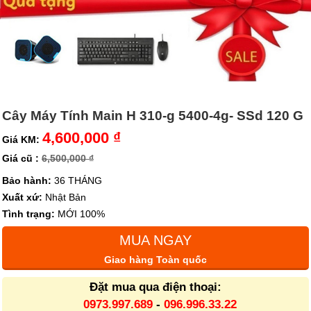
Cây Máy Tính Main H 310-g 5400-4g- SSd 120 G
4,600,000 ₫
Giá KM:
Giá cũ :
6,500,000 ₫
Bảo hành:
36 THÁNG
Xuất xứ:
Nhật Bản
Tình trạng:
MỚI 100%
MUA NGAY
Giao hàng Toàn quốc
Đặt mua qua điện thoại:
0973.997.689
-
096.996.33.22