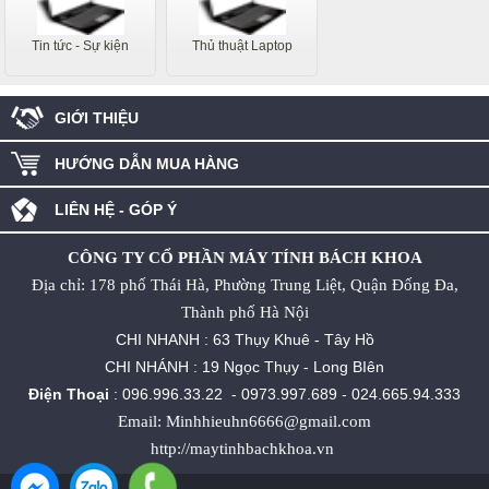
Tin tức - Sự kiện
Thủ thuật Laptop
GIỚI THIỆU
HƯỚNG DẪN MUA HÀNG
LIÊN HỆ - GÓP Ý
CÔNG TY CỔ PHẦN MÁY TÍNH BÁCH KHOA
Địa chỉ: 178 phố Thái Hà, Phường Trung Liệt, Quận Đống Đa,
Thành phố Hà Nội
CHI NHANH : 63 Thụy Khuê - Tây Hồ
CHI NHÁNH : 19 Ngọc Thụy - Long BIên
Điện Thoại
:
096.996.33.22
-
0973.997.689
-
024.665.94.333
Email: Minhhieuhn6666@gmail.com
http://maytinhbachkhoa.vn