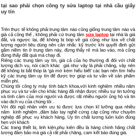
tại sao phải chọn công ty sửa laptop tại nhà cầu giấy
uy tín
Trên thực tế không phải trung tâm nào cũng giống trung tâm nào và
giá cả cũng thế , không phải cứ trung tâm
sửa laptop
tại nhà là giá
đắt, và ngược lại, để không bị bóp về giá cũng như lừa về chất
lượng người tiêu dùng nên cân nhắc kỹ trước khi quyết định gửi
gắm niềm tin ở trung tâm này, đừng thấy rẻ mà lao vào, mà cũng
đừng thấy đắt quá mà chạy đi.
Riêng các trung tâm uy tín, giá cả của họ thường đi đôi với chất
lượng dịch vụ, nói cách khác giá như vậy là phải chăng, vậy nên
để không bị bắt thóp là ‘gà mờ kém hiểu biết’ các bạn nên tìm hiểu
kỹ các trung tâm uy tín để được trợ giúp và tư vấn về sản phẩm
miễn phí.
Chúng tôi công ty máy tính bách khoa,với kinh nghiệm nhiều năm
phục vụ và tư vấn cho khác hàng đã nhận được nhiều sự tin tưởng
và tình cảm của mọi người và được rất nhiều người ủng hộ và tin
vào dịch vụ của chúng tôi .
Với đội ngũ nhân viên ưu tú được lựa chọn kĩ lưỡng qua nhiều
năm kinh nghiệm ,đảm bảo tay nghề cứng cáp cũng như chuyên
nghiệp để phục vụ khách hàng, Uy tín chất lương luôn luôn đúng
hẹn với khách
Các trang thiết bị, linh kiện,phụ kiên đều là hàng chính hãng chất
lượng đảm bảo mà giá cả rất phải chăng, cam kết báo đúng giá.