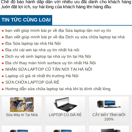
Chế độ bảo hành dấp dẫn với nhiều ưu đãi dành cho khách hàng
,luôn đặt lợi ích, sự hài lòng của khách hàng lên hàng đầu
TIN TỨC CÙNG LOẠI
bạn viết giúp mình bài pr về địa Sửa laptop tận nơi uy tín
Bạn viết giúp mình bài pr về địa Dịch vụ sửa chữa laptop tại nhà
Địa Sửa laptop tại nhà Hà Nội
Địa chỉ cài win tại nhà uy tín nhất hà nội
Dịch vụ vệ sinh laptop tại nhà uy tín tại Hà Nội
Địa chỉ thay màn hình surface uy tín nhất Hà Nội
NHẬN SỬA LAPTOP CŨ TẬN NƠI TẠI HÀ NỘI
Laptop cũ giá rẻ nhất thị trường Hà Nội
SỬA CHỮA LAPTOP GIÁ RẺ
Hướng dẫn sửa chữa laptop tại nhà khi bị dính chất lỏng
Sửa Máy In Tại Nhà
LAPTOP CŨ GIÁ RẺ
CÂY MÁY TÍNH MỚI
100%