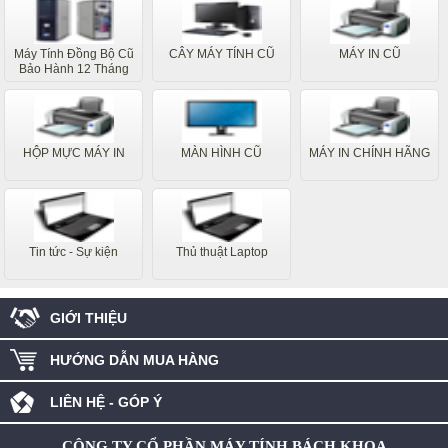
Máy Tính Đồng Bộ Cũ
CÂY MÁY TÍNH CŨ
MÁY IN CŨ
Bảo Hành 12 Tháng
HỘP MỰC MÁY IN
MÀN HÌNH CŨ
MÁY IN CHÍNH HÃNG
Tin tức - Sự kiện
Thủ thuật Laptop
GIỚI THIỆU
HƯỚNG DẪN MUA HÀNG
LIÊN HỆ - GÓP Ý
CÔNG TY CỔ PHẦN MÁY TÍNH BÁCH KHOA