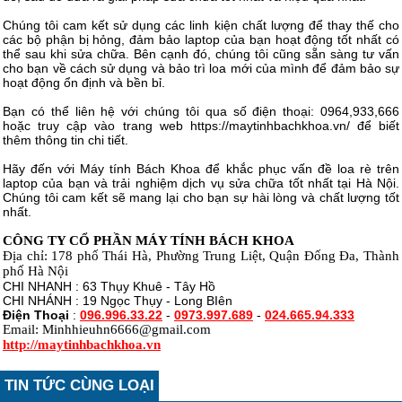
Chúng tôi cam kết sử dụng các linh kiện chất lượng để thay thế cho
các bộ phận bị hỏng, đảm bảo laptop của bạn hoạt động tốt nhất có
thể sau khi sửa chữa. Bên cạnh đó, chúng tôi cũng sẵn sàng tư vấn
cho bạn về cách sử dụng và bảo trì loa mới của mình để đảm bảo sự
hoạt động ổn định và bền bỉ.
Bạn có thể liên hệ với chúng tôi qua số điện thoại: 0964,933,666
hoặc truy cập vào trang web https://maytinhbachkhoa.vn/ để biết
thêm thông tin chi tiết.
Hãy đến với Máy tính Bách Khoa để khắc phục vấn đề loa rè trên
laptop của bạn và trải nghiệm dịch vụ sửa chữa tốt nhất tại Hà Nội.
Chúng tôi cam kết sẽ mang lại cho bạn sự hài lòng và chất lượng tốt
nhất.
CÔNG TY CỔ PHẦN MÁY TÍNH BÁCH KHOA
Địa chỉ: 178 phố Thái Hà, Phường Trung Liệt, Quận Đống Đa, Thành
phố Hà Nội
CHI NHANH : 63 Thụy Khuê - Tây Hồ
CHI NHÁNH : 19 Ngọc Thụy - Long BIên
Điện Thoại
:
096.996.33.22
-
0973.997.689
-
024.665.94.333
Email: Minhhieuhn6666@gmail.com
http://maytinhbachkhoa.vn
TIN TỨC CÙNG LOẠI