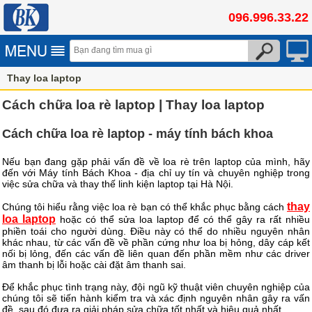
096.996.33.22
Thay loa laptop
Cách chữa loa rè laptop | Thay loa laptop
Cách chữa loa rè laptop - máy tính bách khoa
Nếu bạn đang gặp phải vấn đề về loa rè trên laptop của mình, hãy
đến với Máy tính Bách Khoa - địa chỉ uy tín và chuyên nghiệp trong
việc sửa chữa và thay thế linh kiện laptop tại Hà Nội.
thay
Chúng tôi hiểu rằng việc loa rè bạn có thể khắc phục bằng cách
loa laptop
hoặc có thể sửa loa laptop để có thể gây ra rất nhiều
phiền toái cho người dùng. Điều này có thể do nhiều nguyên nhân
khác nhau, từ các vấn đề về phần cứng như loa bị hỏng, dây cáp kết
nối bị lỏng, đến các vấn đề liên quan đến phần mềm như các driver
âm thanh bị lỗi hoặc cài đặt âm thanh sai.
Để khắc phục tình trạng này, đội ngũ kỹ thuật viên chuyên nghiệp của
chúng tôi sẽ tiến hành kiểm tra và xác định nguyên nhân gây ra vấn
đề, sau đó đưa ra giải pháp sửa chữa tốt nhất và hiệu quả nhất.