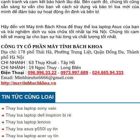
cạnh tranh và cam kết bảo hành lâu dài. Bên cạnh đó, chúng tôi cũng
sẵn sàng tư vấn cho bạn về cách sử dụng và bảo trì loa mới của
mình để đảm bảo sự hoạt động ổn định và bền bỉ.
Hãy đến với Máy tính Bách Khoa để thay thế loa laptop Asus của bạn
và trải nghiệm dịch vụ sửa chữa tốt nhất tại Hà Nội. Chúng tôi cam
kết sẽ mang lại cho bạn sự hài lòng và chất lượng tốt nhất.
CÔNG TY CỔ PHẦN MÁY TÍNH BÁCH KHOA
Địa chỉ: 178 phố Thái Hà, Phường Trung Liệt, Quận Đống Đa, Thành
phố Hà Nội
CHI NHANH : 63 Thụy Khuê - Tây Hồ
CHI NHÁNH : 19 Ngọc Thụy - Long BIên
Điện Thoại
:
096.996.33.22
-
0973.997.689
-
024.665.94.333
Email: Minhhieuhn6666@gmail.com
http://maytinhbachkhoa.vn
TIN TỨC CÙNG LOẠI
Thay loa laptop sony vaio
Thay loa laptop dell inspiron bị rè
Thay loa laptop lenovo
Thay loa asus p550l uy tín
Thay loa laptop acer uy tín