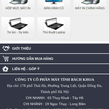
HỘP MỰC MÁY IN
MÀN HÌNH CŨ
MÁY IN CHÍNH HÃNG
Tin tức - Sự kiện
Thủ thuật Laptop
GIỚI THIỆU
HƯỚNG DẪN MUA HÀNG
LIÊN HỆ - GÓP Ý
CÔNG TY CỔ PHẦN MÁY TÍNH BÁCH KHOA
Địa chỉ: 178 phố Thái Hà, Phường Trung Liệt, Quận Đống Đa,
Thành phố Hà Nội
CHI NHANH : 63 Thụy Khuê - Tây Hồ
CHI NHÁNH : 19 Ngọc Thụy - Long BIên