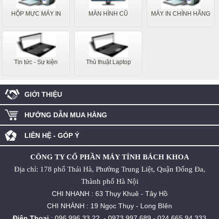
HỘP MỰC MÁY IN
MÀN HÌNH CŨ
MÁY IN CHÍNH HÃNG
Tin tức - Sự kiện
Thủ thuật Laptop
GIỚI THIỆU
HƯỚNG DẪN MUA HÀNG
LIÊN HỆ - GÓP Ý
CÔNG TY CỔ PHẦN MÁY TÍNH BÁCH KHOA
Địa chỉ: 178 phố Thái Hà, Phường Trung Liệt, Quận Đống Đa,
Thành phố Hà Nội
CHI NHANH : 63 Thụy Khuê - Tây Hồ
CHI NHÁNH : 19 Ngọc Thụy - Long BIên
Điện Thoại
:
096.996.33.22
-
0973.997.689
-
024.665.94.333