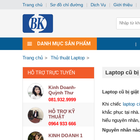
Trang chủ
|
Sơ đồ chỉ đường
|
Dịch Vụ
|
Giới thiệu
|
DANH MỤC SẢN PHẨM
|
Trang chủ
Thủ thuật Laptop
Laptop cũ bị
HỖ TRỢ TRỰC TUYẾN
Kinh Doanh-
Laptop cũ bị giậ
Quỳnh Thư
081.932.9999
Khi chiếc 
laptop c
HỖ TRỢ KỸ
khắc phục tại nhà
THUẬT
hiểu nguyên nhân, 
0964 933 666
Nguyên nhân nào 
KINH DOANH 1