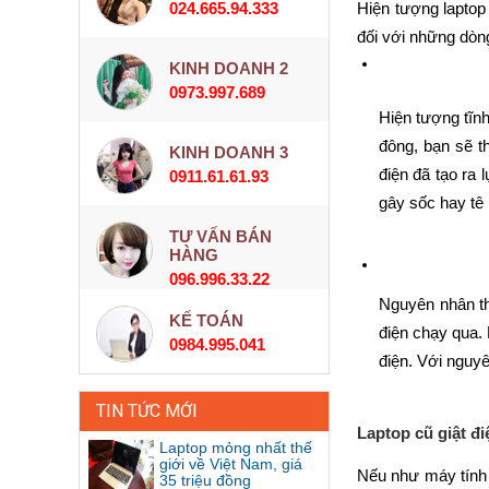
024.665.94.333
Hiện tượng laptop
đối với những dòng
KINH DOANH 2
0973.997.689
Hiện tượng tĩnh
đông, bạn sẽ t
KINH DOANH 3
điện đã tạo ra 
0911.61.61.93
gây sốc hay tê 
TƯ VẤN BÁN
HÀNG
096.996.33.22
Nguyên nhân th
KẾ TOÁN
điện chạy qua.
0984.995.041
điện. Với nguy
TIN TỨC MỚI
Laptop cũ giật đi
Laptop mỏng nhất thế
giới về Việt Nam, giá
Nếu như máy tính
35 triệu đồng