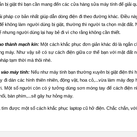
 bị giật thì bạn cần mang đến các cửa hàng sửa máy tính để giải quy
ải pháp cơ bản nhất giúp dẫn dòng điện đi theo đường khác. Điều nà
để không làm người dùng bị giật, thường thì người ta chọn mặt đất. 
ế nhưng người dùng lại hay bẻ đi vì cho rằng không cần thiết.
ạo thành mạch kín: 
Một cách khắc phục đơn giản khác đó là ngắn ch
ng máy. Như vậy sẽ có sự cách điện giữa cơ thể bạn với mặt đất nên
pháp tạm thời mà thôi nhé.
 vào máy tính:
 Nếu như máy tính bạn thường xuyên bị giật điện thì 
i dán các hình thiên nhiên, động vật, hoa cỏ,...vừa làm máy đẹp hơ
ời. Một số người còn có ý tưởng dùng sơn móng tay để cách điện n
nối, bàn phím,...sẽ gây hư hỏng máy.
ã tìm được một số cách khắc phục laptop cũ hở điện. Chắc chắn, với