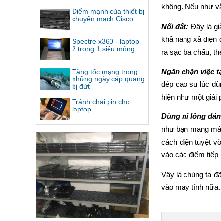
không. Nếu như vẫn
Điểm mạnh của thiết bị
chuyển mạch Cisco
Nối đất: 
Đây là gi
khả năng xả điện 
Spectre x360 - laptop
2 trong 1 siêu mỏng
ra sạc ba chấu, th
Ngăn chặn việc t
Tăng tốc mạng trong
những ngày cáp quang
dép cao su lúc dù
bị đứt
hiện như một giải 
Tránh chai pin cho
laptop
Dùng ni lông dán
như bạn mang máy đ
cách điện tuyệt v
vào các điểm tiếp 
Vậy là chúng ta đ
vào máy tính nữa.