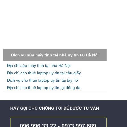
Dịch vụ sửa máy tính tại nhà uy tín tại Hà Nội
Địa chỉ sửa máy tính tại nhà Hà Nội
Địa chỉ cho thuê laptop uy tín tại cầu giấy
Dịch vụ cho thuê laptop uy tín tại tây hồ
Địa chỉ cho thuê laptop uy tín tại đống đa
HÃY GỌI CHO CHÚNG TÔI ĐỂ ĐƯỢC TƯ VẤN
096.996.33.22 - 0973.997.689