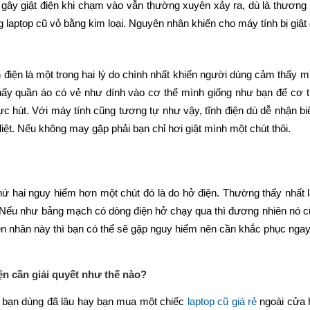
 gây giật điện khi chạm vào vẫn thường xuyên xảy ra, dù là thương 
 laptop cũ vỏ bằng kim loại. Nguyên nhân khiến cho máy tính bị giật 
 điện là một trong hai lý do chính nhất khiến người dùng cảm thấy m
hấy quần áo có vẻ như dính vào cơ thể mình giống như bạn để cơ t
lực hút. Với máy tính cũng tương tự như vậy, tĩnh điện dù dễ nhận 
liệt. Nếu không may gặp phải bạn chỉ hơi giật mình một chút thôi.
ứ hai nguy hiểm hơn một chút đó là do hở điện. Thường thấy nhất 
 Nếu như bảng mạch có dòng điện hở chạy qua thì đương nhiên nó cũn
ên nhân này thì bạn có thể sẽ gặp nguy hiểm nên cần khắc phục ngay 
ện cần giải quyết như thế nào?
 bạn dùng đã lâu hay bạn mua một chiếc 
laptop cũ giá rẻ
 ngoài cửa 