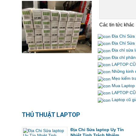
Các tin tức khác
Địa Chi Sửa 
Địa Chỉ Sửa 
Địa chỉ sửa l
Địa chỉ phân
LAPTOP CŨ 
Những kinh n
Mẹo kiểm tra
Mua Laptop c
LAPTOP CŨ
Laptop cũ giá
THỦ THUẬT LAPTOP
Địa Chi Sửa laptop Uy Tín
Nhiệt Tinh Trách Nhiệm