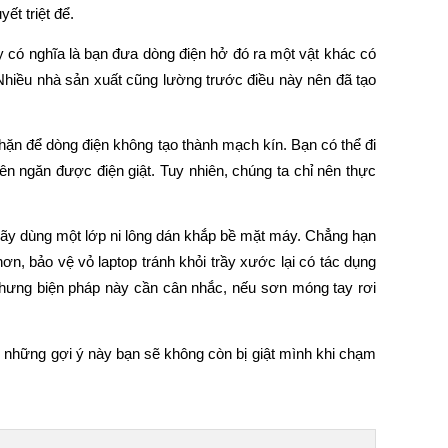
ết triệt để.
y có nghĩa là bạn đưa dòng điện hở đó ra một vật khác có 
Nhiều nhà sản xuất cũng lường trước điều này nên đã tạo 
ặn để dòng điện không tạo thành mạch kín. Bạn có thể đi 
 ngăn được điện giật. Tuy nhiên, chúng ta chỉ nên thực 
hãy dùng một lớp ni lông dán khắp bề mặt máy. Chẳng hạn 
n, bảo vệ vỏ laptop tránh khỏi trầy xước lại có tác dụng 
hưng biện pháp này cần cân nhắc, nếu sơn móng tay rơi 
 những gợi ý này bạn sẽ không còn bị giật mình khi chạm 