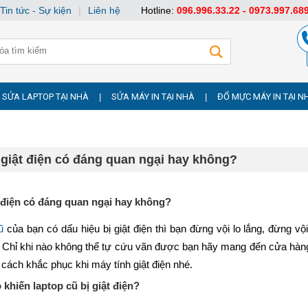
Tin tức - Sự kiện
|
Liên hệ
Hotline:
096.996.33.22 - 0973.997.68
SỬA LAPTOP TẠI NHÀ
SỬA MÁY IN TẠI NHÀ
ĐỔ MỰC MÁY IN TẠI N
|
|
 giật điện có đáng quan ngại hay không?
t điện có đáng quan ngại hay không?
ũ
 của bạn có dấu hiệu bị giật điện thì bạn đừng vội lo lắng, đừng vộ
. Chỉ khi nào không thể tự cứu vãn được bạn hãy mang đến cửa hàng
cách khắc phục khi máy tính giật điện nhé.
khiến laptop cũ bị giật điện?