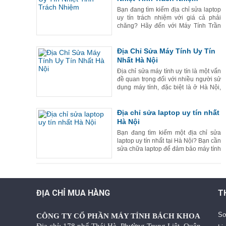
Bạn đang tìm kiếm địa chỉ sửa laptop
uy tín trách nhiệm với giá cả phải
chăng? Hãy đến với Máy Tính Trần
Anh - địa chỉ được đông đảo khách
hàng tin tưởng và lựa chọn hàng đầu.
Tại Máy Tính Trần Anh,
Địa Chỉ Sửa Máy Tính Uy Tín
Nhất Hà Nội
Địa chỉ sửa máy tính uy tín là một vấn
đề quan trọng đối với nhiều người sử
dụng máy tính, đặc biệt là ở Hà Nội,
nơi có nhiều cửa hàng sửa chữa máy
tính khác nhau. Tuy nhiên, Máy tính
Trần Anh được xe
Địa chỉ sửa laptop uy tín nhất
Hà Nội
Bạn đang tìm kiếm một địa chỉ sửa
laptop uy tín nhất tại Hà Nội? Bạn cần
sửa chữa laptop để đảm bảo máy tính
của mình luôn hoạt động tốt và bền
bỉ? Hãy đến với Máy tính Trần Anh,
đơn vị sửa laptop uy
ĐỊA CHỈ MUA HÀNG
T
Sơ
CÔNG TY CỔ PHẦN MÁY TÍNH BÁCH KHOA
Địa chỉ: 178 phố Thái Hà, Phường Trung Liệt, Quận