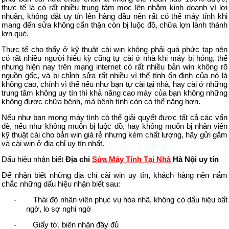
thực tế là có rất nhiều trung tâm mọc lên nhằm kinh doanh vì lợi
nhuận, không đặt uy tín lên hàng đầu nên rất có thể máy tính khi
mang đến sửa không cẩn thận còn bị luộc đồ, chữa lợn lành thánh
lợn què.
Thực tế cho thấy ở kỹ thuật cài win không phải quá phức tạp nên
có rất nhiều người hiếu kỳ cũng tự cài ở nhà khi máy bị hỏng, thế
nhưng hiện nay trên mạng internet có rất nhiều bản win không rõ
nguồn gốc, và bị chỉnh sửa rất nhiều vì thế tính ổn định của nó là
không cao, chính vì thế nếu như bạn tự cài tại nhà, hay cài ở những
trung tâm không uy tín thì khả năng cao máy của bạn không những
không được chữa bệnh, mà bệnh tình còn có thể nặng hơn.
Nếu như bạn mong máy tình có thể giải quyết được tất cả các vấn
đè, nếu như không muốn bị luộc đồ, hay không muốn bị nhân viên
kỹ thuật cài cho bản win giá rẻ nhưng kém chất lượng, hãy gửi gắm
và cài win ở địa chỉ uy tín nhất.
Dấu hiệu nhận biết
Địa chi
Sửa Máy Tính Tại Nhà
Hà Nội uy tín
Để nhận biết những địa chỉ cài win uy tín, khách hàng nên nắm
chắc những dấu hiệu nhận biết sau:
-
Thái độ nhân viên phục vụ hòa nhã, không có dấu hiệu bất
ngờ, lo sợ nghi ngờ
-
Giấy tờ, biên nhận đầy đủ