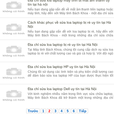
Địa chỉ sửa loa laptop máy tính bị mất âm thanh uy
tín tại hà nội
Nếu bạn đang gặp vấn đề về mất âm thanh trên laptop hoặc
máy tính, hãy đến với Máy tính Bách Khoa - một địa chỉ sửa
chữa laptop uy tín và chuyên nghiệp tại Hà Nội. Tại Máy tính
Bách Khoa, chúng tôi cu
Cách khác phục về sửa loa laptop bị rè uy tín tại Hà
Nội
Nếu bạn đang gặp vấn đề với loa laptop bị rè, hãy đến với
Máy tính Bách Khoa - một trong những địa chỉ sửa chữa
laptop uy tín và chuyên nghiệp tại Hà Nội. Tại Máy tính Bách
Khoa, chúng tôi cung cấp dị
Địa chỉ sửa loa laptop bị rè uy tín tại Hà Nội
Tại Máy tính Bách Khoa, chúng tôi cung cấp dịch vụ sửa loa
laptop bị rè với chất lượng cao và giá cả hợp lý. Với đội ngũ
kỹ thuật viên giàu kinh nghiệm và được đào tạo chuyên sâu,
chúng tôi sẽ nhanh c
Địa chỉ sửa loa laptop HP uy tín tại Hà Nội
Chúng tôi sử dụng các linh kiện và phụ kiện chất lượng cao
để đảm bảo sửa loa laptop HP của bạn được thực hiện tốt
nhất. Bên cạnh đó, chúng tôi cũng sử dụng các công cụ và
thiết bị hiện đại nhất để đả
Địa chỉ sửa loa laptop Dell uy tín tại Hà Nội
Với kinh nghiệm nhiều năm trong lĩnh vực sửa chữa laptop,
Máy tính Bách Khoa đã trở thành một trong những địa chỉ
được nhiều khách hàng tin tưởng và lựa chọn. Chúng tôi cam
kết cung cấp dịch vụ sửa l
Trước
1
2
3
4
5
6
Tiếp