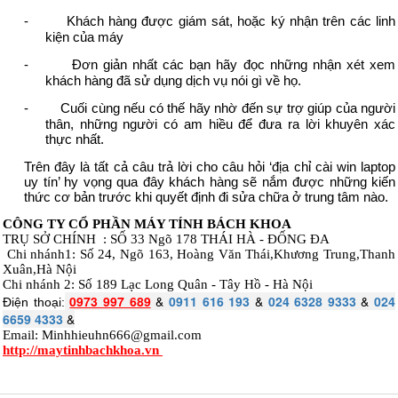
-
Khách hàng được giám sát, hoặc ký nhận trên các linh
kiện của máy
-
Đơn giản nhất các bạn hãy đọc những nhận xét xem
khách hàng đã sử dụng dịch vụ nói gì về họ.
-
Cuối cùng nếu có thế hãy nhờ đến sự trợ giúp của người
thân, những người có am hiều để đưa ra lời khuyên xác
thực nhất.
Trên đây là tất cả câu trả lời cho câu hỏi ‘địa chỉ cài win laptop
uy tín’ hy vọng qua đây khách hàng sẽ nắm được những kiến
thức cơ bản trước khi quyết định đi sửa chữa ở trung tâm nào.
CÔNG TY CỔ PHẦN MÁY TÍNH BÁCH KHOA
TRỤ SỞ CHÍNH :
SỐ 33 Ngõ 178 THÁI HÀ - ĐỐNG ĐA
Chi nhánh1:
Số 24, Ngõ 163, Hoàng Văn Thái,Khương Trung,Thanh
Xuân,Hà Nội
Chi nhánh 2: Số 189 Lạc Long Quân - Tây Hồ - Hà Nội
0973 997 689
&
0911 616 193
&
024 6328 9333
&
024
Điện thoại:
6659 4333
&
Email: Minhhieuhn666@gmail.com
http://maytinhbachkhoa.vn