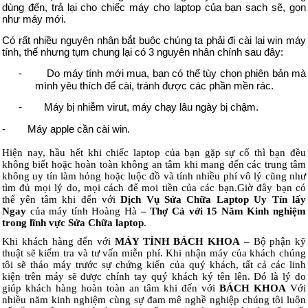
dùng đến, trả lại cho chiếc máy cho laptop của bạn sạch sẽ, gọn
như máy mới.
Có rất nhiều nguyên nhân bắt buộc chúng ta phải đi cài lại win máy
tính, thế nhưng tụm chung lại có 3 nguyên nhân chính sau đây:
-
Do máy tính mới mua, bạn có thể tùy chọn phiên bản mà
mình yêu thích để cài, tránh được các phần mền rác.
-
Máy bị nhiễm virut, máy chạy lâu ngày bị chậm.
-
Máy apple cần cài win.
Hiện nay, hầu hết khi chiếc laptop của bạn gặp sự cố thì bạn đều
không biết hoặc hoàn toàn không an tâm khi mang đến các trung tâm
không uy tín làm hỏng hoặc luộc đồ và tính nhiều phí vô lý cũng như
tìm đủ mọi lý do, mọi cách để moi tiền của các bạn.Giờ đây bạn có
thể yên tâm khi đến với
Dịch Vụ Sửa Chữa Laptop Uy Tín lấy
Ngay
của máy tính Hoàng Hà
– Thợ Cả với 15 Năm Kinh nghiệm
trong lĩnh vực Sửa Chữa laptop
.
Khi khách hàng đến với
MÁY TÍNH BÁCH KHOA
– Bộ phận kỹ
thuật sẽ kiểm tra và tư vấn miễn phí. Khi nhận máy của khách chúng
tôi sẽ tháo máy trước sự chứng kiến của quý khách, tất cả các linh
kiện trên máy sẽ được chính tay quý khách ký tên lên. Đó là lý do
giúp khách hàng hoàn toàn an tâm khi đến với
BÁCH KHOA
Với
nhiều năm kinh nghiệm cùng sự đam mê nghề nghiệp chúng tôi luôn