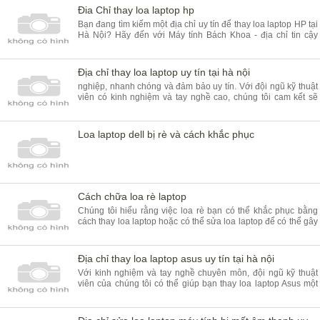
Đia Chỉ thay loa laptop hp
Bạn đang tìm kiếm một địa chỉ uy tín để thay loa laptop HP tại
Hà Nội? Hãy đến với Máy tính Bách Khoa - địa chỉ tin cậy
trong lĩnh vực sửa chữa laptop và linh kiện máy tính. Nếu loa
laptop của bạn đa
Địa chỉ thay loa laptop uy tín tại hà nội
nghiệp, nhanh chóng và đảm bảo uy tín. Với đội ngũ kỹ thuật
viên có kinh nghiệm và tay nghề cao, chúng tôi cam kết sẽ
mang lại cho quý khách hàng chất lượng dịch vụ tốt nhất.
Loa laptop dell bị rè và cách khắc phục
Cách chữa loa rè laptop
Chúng tôi hiểu rằng việc loa rè bạn có thể khắc phục bằng
cách thay loa laptop hoặc có thể sửa loa laptop để có thể gây
ra rất nhiều phiền toái cho người dùng. Điều này có thể do
nhiều nguyên nhân khá
Địa chỉ thay loa laptop asus uy tín tại hà nội
Với kinh nghiệm và tay nghề chuyên môn, đội ngũ kỹ thuật
viên của chúng tôi có thể giúp bạn thay loa laptop Asus một
cách nhanh chóng và chính xác. Chúng tôi sử dụng các loại
linh kiện chất lượng để đ