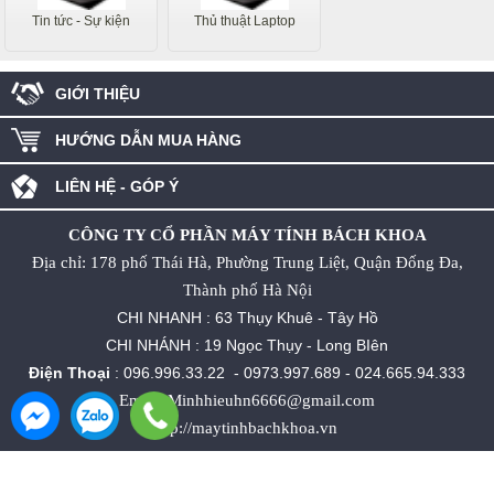
Tin tức - Sự kiện
Thủ thuật Laptop
GIỚI THIỆU
HƯỚNG DẪN MUA HÀNG
LIÊN HỆ - GÓP Ý
CÔNG TY CỔ PHẦN MÁY TÍNH BÁCH KHOA
Địa chỉ: 178 phố Thái Hà, Phường Trung Liệt, Quận Đống Đa,
Thành phố Hà Nội
CHI NHANH : 63 Thụy Khuê - Tây Hồ
CHI NHÁNH : 19 Ngọc Thụy - Long BIên
Điện Thoại
:
096.996.33.22
-
0973.997.689
-
024.665.94.333
Email: Minhhieuhn6666@gmail.com
http://maytinhbachkhoa.vn
Thiết kế website bởi
kenhdichvu.vn