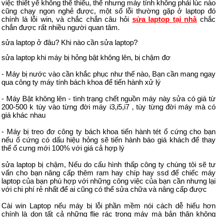
việc thiết yế không thể thiếu, thế nhưng máy tính không phải lúc nào
cũng chạy ngon nghẻ được, một số lỗi thường gặp ở laptop đó
chính là lỗi win, và chắc chắn câu hỏi
sửa laptop tại nhà
chắc
chắn được rất nhiều người quan tâm.
sửa laptop ở đâu? Khi nào cần sửa laptop?
sửa laptop khi máy bị hỏng bật không lên, bị chậm đơ
- Máy bị nước vào cần khắc phục như thế nào, Bạn cần mang ngay
qua công ty máy tính bách khoa để tiến hành xử lý
- Máy Bật không lên - tình trạng chết nguồn máy này sửa có giá từ
200-500 k tùy vào từng đời máy i3,i5,i7 , tùy từng đời máy mà có
giá khác nhau
- Máy bị treo đơ công ty bách khoa tiến hành tét ổ cứng cho bạn
nếu ổ cứng có dấu hiệu hỏng sẽ tiến hành báo giá khách để thay
thế ổ cưng mới 100% với giá cả hợp lý
sửa laptop bị chậm, Nếu do cấu hình thấp công ty chúng tôi sẽ tư
vấn cho bạn nâng cấp thêm ram hay chíp hay ssd để chiếc máy
laptop của bạn phù hợp với những công việc của bạn cần nhưng lại
với chi phí rẻ nhất để ai cũng có thể sửa chữa và nâng cấp được
Cài win Laptop nếu máy bị lỗi phần mềm nói cách dễ hiểu hơn
chính là dọn tất cả những flie rác trong máy mà bản thân không