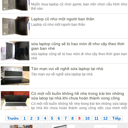
Muốn mua laptop cũ chơi game, bạn nên chọn cấu hình như
thế nào
Laptop cũ như một người bạn thân
Laptop cũ như một người bạn thân
sửa laptop cũng sẽ bị hao mòn đi như vậy theo thời
gian bạn nhé
sửa laptop cũng sẽ bị hao mòn đi như vậy theo thời gian bạn
nhé
Tản mạn vui về nghề sửa laptop tại nhà
Tản mạn vui về nghề sửa laptop tại nhà
Có một nỗi buồn không hề nhẹ trong trái tim những
sửa latop tại nhà khi chưa hoàn thành xong công
Có một nỗi buồn không hề nhẹ trong trái tim những sửa latop
tại nhà khi chưa hoàn thành xong công việc của mình mỗi
ngày
Trước
1
2
3
4
5
6
7
8
9
10
11
12
Tiếp