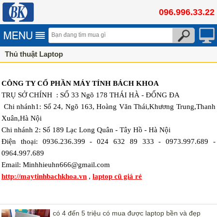
096.996.33.22
Thủ thuật Laptop
CÔNG TY CỔ PHẦN MÁY TÍNH BÁCH KHOA
TRỤ SỞ CHÍNH :
SỐ 33 Ngõ 178 THÁI HÀ - ĐỐNG ĐA
Chi nhánh1:
Số 24, Ngõ 163, Hoàng Văn Thái,Khương Trung,Thanh
Xuân,Hà Nội
Chi nhánh 2: Số 189 Lạc Long Quân - Tây Hồ - Hà Nội
Điện thoại: 0936.236.399 - 024 632 89 333 - 0973.997.689 -
0964.997.689
Email: Minhhieuhn666@gmail.com
http://maytinhbachkhoa.vn
,
laptop cũ giá rẻ
có 4 đến 5 triệu có mua được laptop bền và đẹp