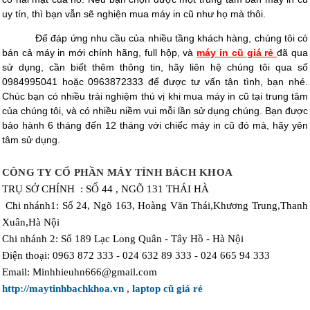
uy tín, thì bạn vẫn sẽ nghiện mua máy in cũ như họ mà thôi.
Để đáp ứng nhu cầu của nhiều tầng khách hàng, chúng tôi có
bán cả máy in mới chính hãng, full hộp, và
máy in cũ giá rẻ
đã qua
sử dụng, cần biết thêm thông tin, hãy liên hệ chúng tôi qua số
0984995041 hoặc 0963872333 để được tư vấn tận tình, bạn nhé.
Chúc bạn có nhiều trải nghiệm thú vị khi mua máy in cũ tại trung tâm
của chúng tôi, và có nhiều niềm vui mỗi lần sử dụng chúng. Bạn được
bảo hành 6 tháng đến 12 tháng với chiếc máy in cũ đó mà, hãy yên
tâm sử dụng.
CÔNG TY CỔ PHẦN MÁY TÍNH BÁCH KHOA
TRỤ SỞ CHÍNH :
SỐ 44 , NGÕ 131 THÁI HÀ
Chi nhánh1:
Số 24, Ngõ 163, Hoàng Văn Thái,Khương Trung,Thanh
Xuân,Hà Nội
Chi nhánh 2: Số 189 Lạc Long Quân - Tây Hồ - Hà Nội
Điện thoại: 0963 872 333 - 024 632 89 333 - 024 665 94 333
Email: Minhhieuhn666@gmail.com
http://maytinhbachkhoa.vn
,
laptop cũ giá rẻ