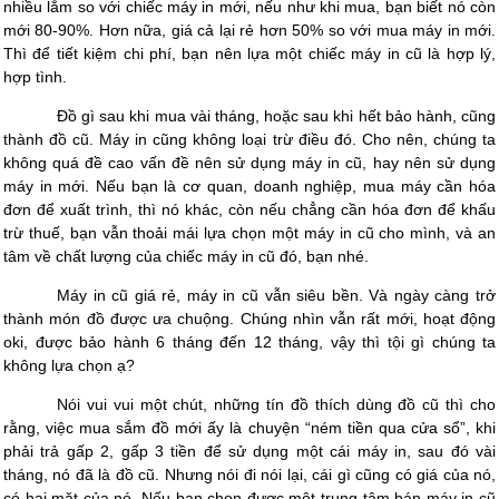
nhiều lắm so với chiếc máy in mới, nếu như khi mua, bạn biết nó còn
mới 80-90%. Hơn nữa, giá cả lại rẻ hơn 50% so với mua máy in mới.
Thì để tiết kiệm chi phí, bạn nên lựa một chiếc máy in cũ là hợp lý,
hợp tình.
Đồ gì sau khi mua vài tháng, hoặc sau khi hết bảo hành, cũng
thành đồ cũ. Máy in cũng không loại trừ điều đó. Cho nên, chúng ta
không quá đề cao vấn đề nên sử dụng máy in cũ, hay nên sử dụng
máy in mới. Nếu bạn là cơ quan, doanh nghiệp, mua máy cần hóa
đơn để xuất trình, thì nó khác, còn nếu chẳng cần hóa đơn để khấu
trừ thuế, bạn vẫn thoải mái lựa chọn một máy in cũ cho mình, và an
tâm về chất lượng của chiếc máy in cũ đó, bạn nhé.
Máy in cũ giá rẻ, máy in cũ vẫn siêu bền. Và ngày càng trở
thành món đồ được ưa chuộng. Chúng nhìn vẫn rất mới, hoạt động
oki, được bảo hành 6 tháng đến 12 tháng, vậy thì tội gì chúng ta
không lựa chọn ạ?
Nói vui vui một chút, những tín đồ thích dùng đồ cũ thì cho
rằng, việc mua sắm đồ mới ấy là chuyện “ném tiền qua cửa sổ”, khi
phải trả gấp 2, gấp 3 tiền để sử dụng một cái máy in, sau đó vài
tháng, nó đã là đồ cũ. Nhưng nói đi nói lại, cái gì cũng có giá của nó,
có hai mặt của nó. Nếu bạn chọn được một trung tâm bán máy in cũ