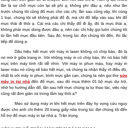
lần là sợ chỗ mực còn lại sẽ phí ạ, không phí đâu ạ, nếu như lần
trước chúng tôi cũng đổ mực cho các chị, lần sau cũng vậy, thì cùng
1 loại, chúng tôi sẽ không phải đổ đi, mà chỉ đổ tiếp vào sau khi đổ
mực thải đi thôi ạ. Cái mà các chị thấy đổ đi ấy, đó là mực thải ạ,
không phải mực dùng được đâu ạ, nên các chị hãy gọi luôn chúng tôi
từ lần hết mực đầu tiên. Sau đó, trong lúc đợi chúng tôi đến, thì lắc
tiếp để dùng ạ.
Dấu hiệu hết mực với máy in laser không có chíp báo, đó là
nó mờ ở giữa trang in. Với những máy in có chíp báo, thì nó báo hết
mực trên máy tính rất dễ nhìn. Với máy in phun màu, hay máy in
laser màu nó cũng sẽ báo hết mực, và chúng ta nhận thấy rõ điều đó,
nhất là với máy in phun, bình mực gần cạn, chúng ta nên gọi thợ
sửa
máy in tại nhà
đến đổ mực, sau đó mua thêm 01 bộ mực dự trữ,
nhờ họ hướng dẫn đổ, lần sau hết mực chúng ta tự thao tác, việc này
cũng rất đơn giản và trong tầm tay thôi ạ?
Mẹo sử dụng máy in khi hết mực trên đây hy vọng cứu nguy
được cho anh chị thêm 20 trang giấy nữa trong lúc đợi chúng tôi đến
hỗ trợ đổ mực máy in tại nhà ạ. Trân trọng.