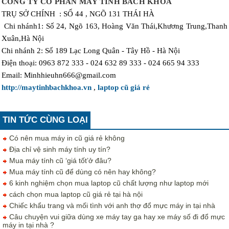
CÔNG TY CỔ PHẦN MÁY TÍNH BÁCH KHOA
TRỤ SỞ CHÍNH :
SỐ 44 , NGÕ 131 THÁI HÀ
Chi nhánh1:
Số 24, Ngõ 163, Hoàng Văn Thái,Khương Trung,Thanh
Xuân,Hà Nội
Chi nhánh 2: Số 189 Lạc Long Quân - Tây Hồ - Hà Nội
Điện thoại: 0963 872 333 - 024 632 89 333 - 024 665 94 333
Email: Minhhieuhn666@gmail.com
http://maytinhbachkhoa.vn
,
laptop cũ giá rẻ
TIN TỨC CÙNG LOẠI
Có nên mua máy in cũ giá rẻ không
Địa chỉ vệ sinh máy tính uy tín?
Mua máy tính cũ ‘giá tốt’ở đâu?
Mua máy tính cũ để dùng có nên hay không?
6 kinh nghiệm chọn mua laptop cũ chất lượng như laptop mới
cách chọn mua laptop cũ giá rẻ tại hà nội
Chiếc khẩu trang và mối tình với anh thợ đổ mực máy in tại nhà
Câu chuyện vui giữa dùng xe máy tay ga hay xe máy số đi đổ mực
máy in tại nhà ?