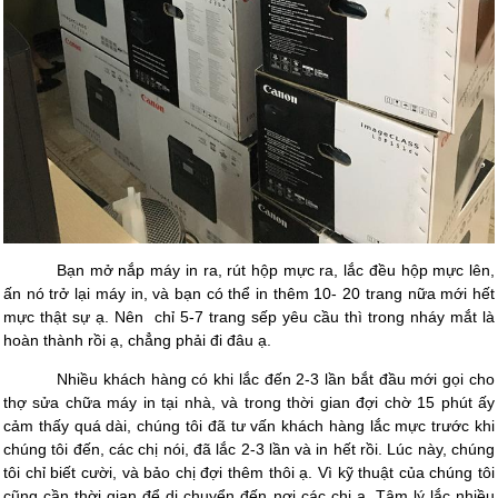
Bạn mở nắp máy in ra, rút hộp mực ra, lắc đều hộp mực lên,
ấn nó trở lại máy in, và bạn có thể in thêm 10- 20 trang nữa mới hết
mực thật sự ạ. Nên
chỉ 5-7 trang sếp yêu cầu thì trong nháy mắt là
hoàn thành rồi ạ, chẳng phải đi đâu ạ.
Nhiều khách hàng có khi lắc đến 2-3 lần bắt đầu mới gọi cho
thợ sửa chữa máy in tại nhà, và trong thời gian đợi chờ 15 phút ấy
cảm thấy quá dài, chúng tôi đã tư vấn khách hàng lắc mực trước khi
chúng tôi đến, các chị nói, đã lắc 2-3 lần và in hết rồi. Lúc này, chúng
tôi chỉ biết cười, và bảo chị đợi thêm thôi ạ. Vì kỹ thuật của chúng tôi
cũng cần thời gian để di chuyển đến nơi các chị ạ. Tâm lý lắc nhiều