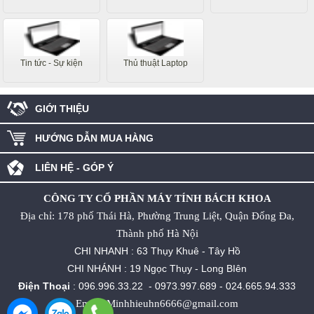
Tin tức - Sự kiện
Thủ thuật Laptop
GIỚI THIỆU
HƯỚNG DẪN MUA HÀNG
LIÊN HỆ - GÓP Ý
CÔNG TY CỔ PHẦN MÁY TÍNH BÁCH KHOA
Địa chỉ: 178 phố Thái Hà, Phường Trung Liệt, Quận Đống Đa,
Thành phố Hà Nội
CHI NHANH : 63 Thụy Khuê - Tây Hồ
CHI NHÁNH : 19 Ngọc Thụy - Long BIên
Điện Thoại
:
096.996.33.22
-
0973.997.689
-
024.665.94.333
Email: Minhhieuhn6666@gmail.com