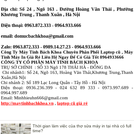
Địa chỉ: Số 24 , Ngõ 163 . Đường Hoàng Văn Thái , Phường
Khương Trung , Thanh Xuân , Hà Nội
Điện thoại: 0963.872.333 - 0964.933.666
email: domucbachkhoa@gmail.com
Zalo: 0963.872.333 - 0989.14.27.23 - 0964.933.666
Công Ty Máy Tính Bách Khoa Chuyên Phân Phối Laptop cũ , Máy
Tính Máy In Giá Rẻ Liên Hệ Ngay Để Có Giá Tốt 0964933666
CÔNG TY CỔ PHẦN MÁY TÍNH BÁCH KHOA
TRỤ SỞ CHÍNH :
SỐ 33 Ngõ 178 THÁI HÀ - ĐỐNG ĐA
Chi nhánh1:
Số 24, Ngõ 163, Hoàng Văn Thái,Khương Trung,Thanh
Xuân,Hà Nội
Chi nhánh 2: Số 189 Lạc Long Quân - Tây Hồ - Hà Nội
Điện thoại: 0936.236.399 - 024 632 89 333 - 0973.997.689 -
0964.997.689
Email: Minhhieuhn666@gmail.com
http://maytinhbachkhoa.vn
,
laptop cũ giá rẻ
Thời gian làm việc của thợ sửa máy in tại nhà có full
time?