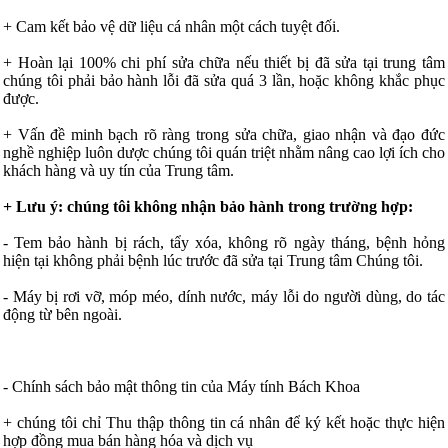
+ Cam kết bảo vệ dữ liệu cá nhân một cách tuyệt đối.
+ Hoàn lại 100% chi phí sửa chữa nếu thiết bị đã sửa tại trung tâm
chúng tôi phải bảo hành lỗi đã sửa quá 3 lần, hoặc không khắc phục
được.
+ Vấn đề minh bạch rõ ràng trong sửa chữa, giao nhận và đạo đức
nghề nghiệp luôn dược chúng tôi quán triệt nhằm nâng cao lợi ích cho
khách hàng và uy tín của Trung tâm.
+ Lưu ý: chúng tôi không nhận bảo hành trong trường hợp:
- Tem bảo hành bị rách, tẩy xóa, không rõ ngày tháng, bệnh hỏng
hiện tại không phải bệnh lúc trước đã sửa tại Trung tâm Chúng tôi.
- Máy bị rơi vỡ, móp méo, dính nước, máy lỗi do người dùng, do tác
động từ bên ngoài.
- Chính sách bảo mật thông tin của Máy tính Bách Khoa
+ chúng tôi chỉ Thu thập thông tin cá nhân để ký kết hoặc thực hiện
hợp đồng mua bán hàng hóa và dịch vụ