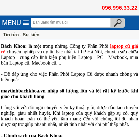
096.996.33.22
Tin tức - Sự kiện
Bách Khoa:
là một trong những Công ty Phân Phối
laptop cũ giá
rẻ
chuyên nghiệp và uy tín bậc nhất tại TP Hà Nội, chuyên sửa chữa
Laptop - cung cấp linh kiện phụ kiện Laptop - PC - Macbook, mua
bán Laptop cũ, Macbook cũ,...
- Để đáp ứng cho việc Phân Phối Laptop Cũ được nhanh chóng và
hiệu quả:
maytinhbachkhoa.vn nhập số lượng lớn và tét rất kỹ trước khi
giao cho khách hàng
Cùng với với đội ngũ chuyên viên kỹ thuật giỏi, được đào tạo chuyên
nghiệp, giàu nhiệt huyết. Khi laptop của quý khách gặp sự cố, quý
khách hoàn toàn có thể yên tâm mang đến với chúng tôi để nhận
được sự trợ giúp nhanh nhất, nhiệt tình nhất với chi phí thấp nhất.
- Chính sách của Bách Khoa: