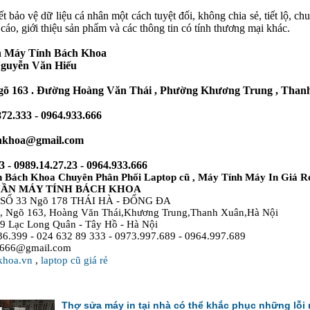
t bảo vệ dữ liệu cá nhân một cách tuyệt đối, không chia sẻ, tiết lộ, ch
cáo, giới thiệu sản phẩm và các thông tin có tính thương mại khác.
n Máy Tính Bách Khoa
 Nguyễn Văn Hiếu
 Ngõ 163 . Đường Hoàng Văn Thái , Phường Khương Trung , Than
872.333 - 0964.933.666
hkhoa@gmail.com
3 - 0989.14.27.23 - 0964.933.666
 Bách Khoa Chuyên Phân Phối Laptop cũ , Máy Tính Máy In Giá R
HẦN MÁY TÍNH BÁCH KHOA
SỐ 33 Ngõ 178 THÁI HÀ - ĐỐNG ĐA
, Ngõ 163, Hoàng Văn Thái,Khương Trung,Thanh Xuân,Hà Nội
89 Lạc Long Quân - Tây Hồ - Hà Nội
36.399 - 024 632 89 333 - 0973.997.689 - 0964.997.689
n666@gmail.com
khoa.vn
,
laptop cũ giá rẻ
Thợ sửa máy in tại nhà có thể khắc phục những lỗi