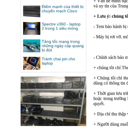
+ Vấn đề minh bạch
và uy tín của Trun
Điểm mạnh của thiết bị
chuyển mạch Cisco
+ Lưu ý: chúng t
Spectre x360 - laptop
- Tem bảo hành bị 
2 trong 1 siêu mỏng
- Máy bị rơi vỡ, m
Tăng tốc mạng trong
những ngày cáp quang
bị đứt
- Chính sách bảo 
Tránh chai pin cho
laptop
+ chúng tôi chỉ Th
+ Chúng tôi chỉ th
dùng có thông tin 
+ Thời gian lưu trữ
hoặc trong trường 
quyết.
+ Địa chỉ thu thậ
+ Người dùng muốn 