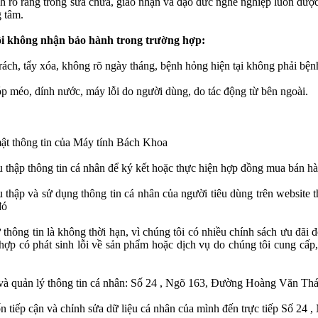
 rõ ràng trong sửa chữa, giao nhận và đạo đức nghề nghiệp luôn dược
g tâm.
ôi không nhận bảo hành trong trường hợp:
rách, tẩy xóa, không rõ ngày tháng, bệnh hỏng hiện tại không phải bệnh
óp méo, dính nước, máy lỗi do người dùng, do tác động từ bên ngoài.
mật thông tin của Máy tính Bách Khoa
u thập thông tin cá nhân để ký kết hoặc thực hiện hợp đồng mua bán h
u thập và sử dụng thông tin cá nhân của người tiêu dùng trên website 
đó
 thông tin là không thời hạn, vì chúng tôi có nhiều chính sách ưu đãi 
hợp có phát sinh lỗi về sản phẩm hoặc dịch vụ do chúng tôi cung cấp, 
p và quản lý thông tin cá nhân: Số 24 , Ngõ 163, Đường Hoàng Văn T
tiếp cận và chỉnh sửa dữ liệu cá nhân của mình đến trực tiếp
Số 24 ,