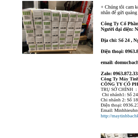
+ Chúng tôi cam kế
nhân để gửi quảng 
Công Ty Cổ Phầ
Người đại diện:
Địa chỉ: Số 24 ,
Điện thoại: 0963.
email: domucbac
Zalo: 0963.872.33
Công Ty Máy Tính
CÔNG TY CỔ P
TRỤ SỞ CHÍNH :
Chi nhánh1:
Số 24
Chi nhánh 2: Số 1
Điện thoại: 0936.2
Email: Minhhieuh
http://maytinhbach