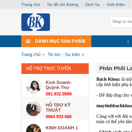
Trang chủ
|
Sơ đồ chỉ đường
|
Dịch Vụ
|
Giới thiệu
|
DANH MỤC SẢN PHẨM
|
Trang chủ
Tin tức - Sự kiện
Phân Phối La
HỖ TRỢ TRỰC TUYẾN
Bách Khoa:
là mộ
Kinh Doanh-
cấp linh kiện phụ 
Quỳnh Thư
081.932.9999
- Để đáp ứng cho 
HỖ TRỢ KỸ
maytinhbachkhoa.v
THUẬT
Cùng với với đội n
0964 933 666
toàn có thể yên tâm
KINH DOANH 1