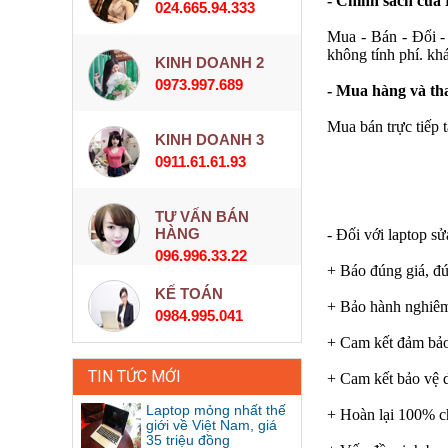
- Chính sách của
024.665.94.333
Mua - Bán - Đổi - 
không tính phí. kh
KINH DOANH 2
0973.997.689
- Mua hàng và th
Mua bán trực tiếp 
KINH DOANH 3
0911.61.61.93
TƯ VẤN BÁN
HÀNG
- Đối với laptop s
096.996.33.22
+ Báo đúng giá, đ
KẾ TOÁN
+ Bảo hành nghiêm 
0984.995.041
+ Cam kết đảm bảo 
TIN TỨC MỚI
+ Cam kết bảo vệ d
Laptop mỏng nhất thế
+ Hoàn lại 100% ch
giới về Việt Nam, giá
35 triệu đồng