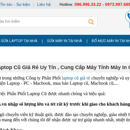
Tin tức - Sự kiện
|
Liên hệ
Hotline:
096.996.33.22 - 0973.997.68
SỬA LAPTOP TẠI NHÀ
SỬA MÁY IN TẠI NHÀ
ĐỔ MỰC MÁY IN TẠI N
|
|
ptop Cũ Giá Rẻ Uy Tín , Cung Cấp Máy Tính Máy In 
t trong những Công ty Phân Phối
laptop cũ giá rẻ
chuyên nghiệp và uy 
kiện Laptop - PC - Macbook, mua bán Laptop cũ, Macbook cũ,...
việc Phân Phối Laptop Cũ được nhanh chóng và hiệu quả:
n nhập số lượng lớn và tét rất kỹ trước khi giao cho khách hàng
gũ chuyên viên kỹ thuật giỏi, được đào tạo chuyên nghiệp, giàu nhiệt
 mang đến với chúng tôi để nhận được sự trợ giúp nhanh nhất, nhiệt tìn