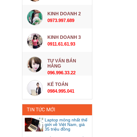
KINH DOANH 2
0973.997.689
KINH DOANH 3
0911.61.61.93
TƯ VẤN BÁN
HÀNG
096.996.33.22
KẾ TOÁN
0984.995.041
TIN TỨC MỚI
Laptop mỏng nhất thế
giới về Việt Nam, giá
35 triệu đồng