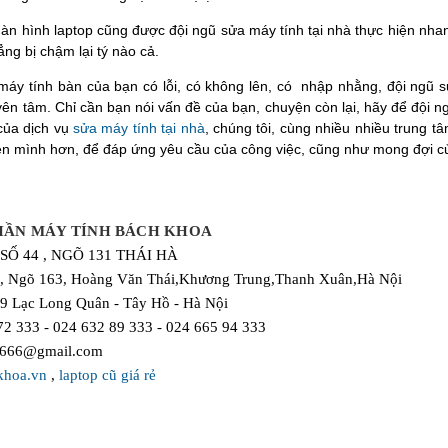
àn hình laptop cũng được đội ngũ sửa máy tính tại nhà thực hiện nhanh
ng bị chậm lại tý nào cả.
áy tính bàn của bạn có lỗi, có không lên, có
nhập nhằng, đội ngũ s
ên tâm. Chỉ cần bạn nói vấn đề của bạn, chuyện còn lại, hãy để đội ngũ 
 của dịch vụ
sửa máy tính tại nhà
, chúng tôi, cùng nhiều nhiều trung 
iện mình hơn, để đáp ứng yêu cầu của công việc, cũng như mong đợi c
HẦN MÁY TÍNH BÁCH KHOA
SỐ 44 , NGÕ 131 THÁI HÀ
, Ngõ 163, Hoàng Văn Thái,Khương Trung,Thanh Xuân,Hà Nội
89 Lạc Long Quân - Tây Hồ - Hà Nội
72 333 - 024 632 89 333 - 024 665 94 333
n666@gmail.com
khoa.vn
,
laptop cũ giá rẻ