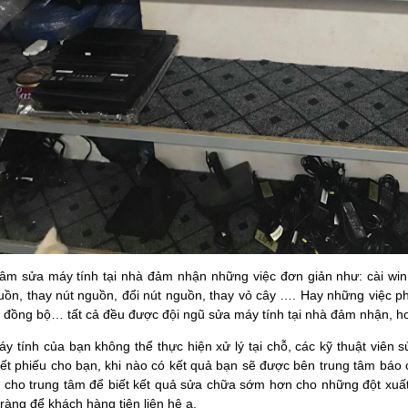
tâm sửa máy tính tại nhà đảm nhận những việc đơn giản như: cài win, 
uồn, thay nút nguồn, đổi nút nguồn, thay vỏ cây …. Hay những việc 
đồng bộ… tất cả đều được đội ngũ sửa máy tính tại nhà đảm nhận, hoàn
 tính của bạn không thể thực hiện xử lý tại chỗ, các kỹ thuật viên 
viết phiếu cho bạn, khi nào có kết quả bạn sẽ được bên trung tâm báo
ms cho trung tâm để biết kết quả sửa chữa sớm hơn cho những đột xuất
 ràng để khách hàng tiện liên hệ ạ.