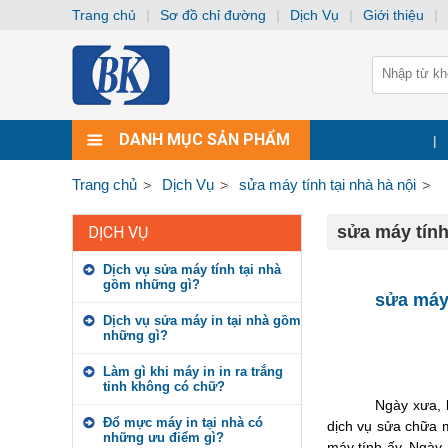
Trang chủ
|
Sơ đồ chỉ đường
|
Dịch Vụ
|
Giới thiệu
|
DANH MỤC SẢN PHẨM
|
Trang chủ
Dịch Vụ
sửa máy tính tại nhà hà nội
sửa máy tính
DỊCH VỤ
Dịch vụ sửa máy tính tại nhà
gồm những gì?
sửa máy 
Dịch vụ sửa máy in tại nhà gồm
những gì?
Làm gì khi máy in in ra trắng
tinh không có chữ?
Ngày xưa, 
Đổ mực máy in tại nhà có
dịch vụ sửa chữa m
những ưu điểm gì?
máy tính ấy. Ngày 