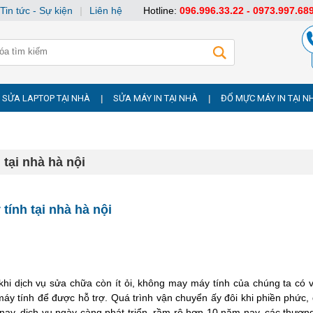
Tin tức - Sự kiện
|
Liên hệ
Hotline:
096.996.33.22 - 0973.997.68
SỬA LAPTOP TẠI NHÀ
SỬA MÁY IN TẠI NHÀ
ĐỔ MỰC MÁY IN TẠI N
|
|
 tại nhà hà nội
tính tại nhà hà nội
khi dịch vụ sửa chữa còn ít ỏi, không may máy tính của chúng ta có 
áy tính để được hỗ trợ. Quá trình vận chuyển ấy đôi khi phiền phức, đ
nay, dịch vụ ngày càng phát triển, rầm rộ hơn 10 năm nay, các thượn