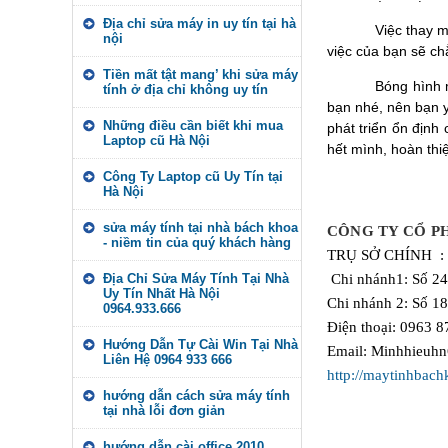
Địa chỉ sửa máy in uy tín tại hà
Việc thay m
nội
việc của bạn sẽ chẳ
Tiền mất tật mang’ khi sửa máy
Bóng hình m
tính ở địa chỉ không uy tín
bạn nhé, nên bạn y
Những điều cần biết khi mua
phát triển ổn định
Laptop cũ Hà Nội
hết mình, hoàn th
Công Ty Laptop cũ Uy Tín tại
Hà Nội
sửa máy tính tại nhà bách khoa
CÔNG TY CỔ P
- niềm tin của quý khách hàng
TRỤ SỞ CHÍNH :
Địa Chỉ Sửa Máy Tính Tại Nhà
Chi nhánh1:
Số 24
Uy Tín Nhất Hà Nội
Chi nhánh 2: Số 1
0964.933.666
Điện thoại: 0963 8
Hướng Dẫn Tự Cài Win Tại Nhà
Email: Minhhieuh
Liên Hệ 0964 933 666
http://maytinhbach
hướng dẫn cách sửa máy tính
tại nhà lỗi đơn giản
hướng dẫn cài office 2010