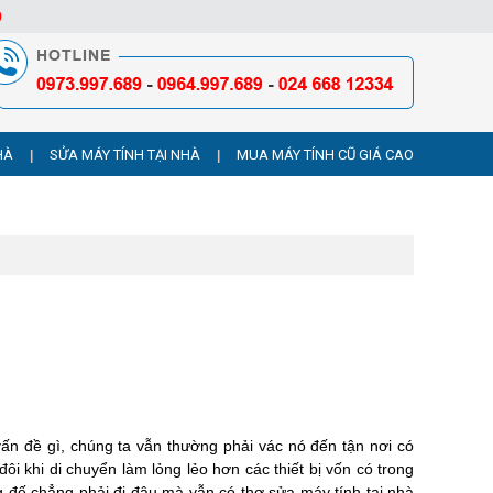
9
HÀ
SỬA MÁY TÍNH TẠI NHÀ
MUA MÁY TÍNH CŨ GIÁ CAO
|
|
vấn đề gì, chúng ta vẫn thường phải vác nó đến tận nơi có
ôi khi di chuyển làm lỏng lẻo hơn các thiết bị vốn có trong
g đế chẳng phải đi đâu mà vẫn có thợ sửa máy tính tại nhà