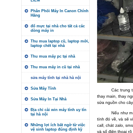
LIÊM
Phân Phối Máy In Canon Chính
Hãng
đổ mực tại nhà cho tất cả các
dòng máy in
Thu mua laptop cũ, laptop mới,
laptop chết tại nhà
Thu mua máy pc tại nhà
Thu mua máy in cũ tại nhà
sửa máy tính tại nhà hà nội
Sửa Máy Tính
Các trung 
thay main, thay ng
Sửa Máy In Tại Nhà
sửa nguồn cho cây 
Địa chỉ cài win máy tính uy tín
Nếu như máy
tại hà nội
tính đó về, và sẽ 
Những lợi ích bất ngờ từ việc
call, chát zalo, s
vệ sinh laptop đúng định kỳ
và số điện thoại rõ