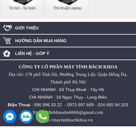
Tin tức - Sự kiện
Thủ thuật Laptop
GIỚI THIỆU
HƯỚNG DẪN MUA HÀNG
LIÊN HỆ - GÓP Ý
CÔNG TY CỔ PHẦN MÁY TÍNH BÁCH KHOA
Địa chỉ: 178 phố Thái Hà, Phường Trung Liệt, Quận Đống Đa,
Thành phố Hà Nội
CHI NHANH : 63 Thụy Khuê - Tây Hồ
CHI NHÁNH : 19 Ngọc Thụy - Long BIên
Điện Thoại
:
096.996.33.22
-
0973.997.689
-
024.665.94.333
Email: Minhhieuhn6666@gmail.com
http://maytinhbachkhoa.vn
Thiết kế website bởi
kenhdichvu.vn