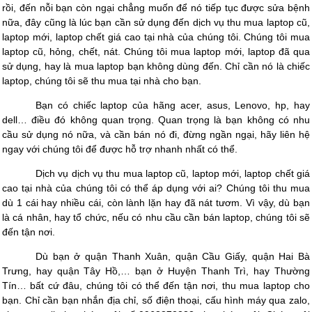
rồi, đến nỗi bạn còn ngại chẳng muốn để nó tiếp tục được sửa bệnh
nữa, đây cũng là lúc bạn cần sử dụng đến dịch vụ thu mua laptop cũ,
laptop mới, laptop chết giá cao tại nhà của chúng tôi. Chúng tôi mua
laptop cũ, hỏng, chết, nát. Chúng tôi mua laptop mới, laptop đã qua
sử dụng, hay là mua laptop bạn không dùng đến. Chỉ cần nó là chiếc
laptop, chúng tôi sẽ thu mua tại nhà cho bạn.
Bạn có chiếc laptop của hãng acer, asus, Lenovo, hp, hay
dell… điều đó không quan trọng. Quan trọng là bạn không có nhu
cầu sử dụng nó nữa, và cần bán nó đi, đừng ngần ngại, hãy liên hệ
ngay với chúng tôi để được hỗ trợ nhanh nhất có thể.
Dịch vụ dịch vụ thu mua laptop cũ, laptop mới, laptop chết giá
cao tại nhà của chúng tôi có thể áp dụng với ai? Chúng tôi thu mua
dù 1 cái hay nhiều cái, còn lành lặn hay đã nát tươm. Vì vậy, dù bạn
là cá nhân, hay tổ chức, nếu có nhu cầu cần bán laptop, chúng tôi sẽ
đến tận nơi.
Dù bạn ở quận Thanh Xuân, quận Cầu Giấy, quận Hai Bà
Trưng, hay quận Tây Hồ,… bạn ở Huyện Thanh Trì, hay Thường
Tín… bất cứ đâu, chúng tôi có thể đến tận nơi, thu mua laptop cho
bạn. Chỉ cần bạn nhắn địa chỉ, số điện thoại, cấu hình máy qua zalo,