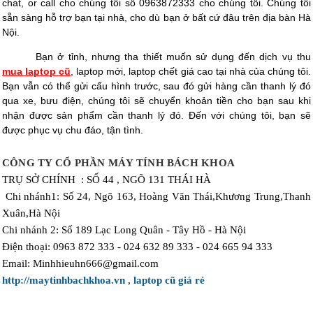
chat, or call cho chúng tôi số 0963872333 cho chúng tôi. Chúng tôi
sẵn sàng hỗ trợ bạn tại nhà, cho dù bạn ở bất cứ đâu trên địa bàn Hà
Nội.
Bạn ở tỉnh, nhưng tha thiết muốn sử dụng đến dịch vụ thu
mua laptop cũ
, laptop mới, laptop chết giá cao tại nhà của chúng tôi.
Bạn vẫn có thể gửi cấu hình trước, sau đó gửi hàng cần thanh lý đó
qua xe, bưu điện, chúng tôi sẽ chuyển khoản tiền cho bạn sau khi
nhận được sản phẩm cần thanh lý đó. Đến với chúng tôi, bạn sẽ
được phục vụ chu đáo, tận tình.
CÔNG TY CỔ PHẦN MÁY TÍNH BÁCH KHOA
TRỤ SỞ CHÍNH :
SỐ 44 , NGÕ 131 THÁI HÀ
Chi nhánh1:
Số 24, Ngõ 163, Hoàng Văn Thái,Khương Trung,Thanh
Xuân,Hà Nội
Chi nhánh 2: Số 189 Lạc Long Quân - Tây Hồ - Hà Nội
Điện thoại: 0963 872 333 - 024 632 89 333 - 024 665 94 333
Email: Minhhieuhn666@gmail.com
http://maytinhbachkhoa.vn
,
laptop cũ giá rẻ